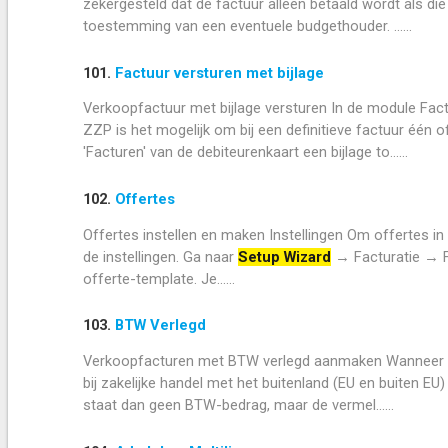
zekergesteld dat de factuur alleen betaald wordt als d
toestemming van een eventuele budgethouder. ......
101.
Factuur versturen met bijlage
Verkoopfactuur met bijlage versturen In de module Fa
ZZP is het mogelijk om bij een definitieve factuur één 
'Facturen' van de debiteurenkaart een bijlage to......
102.
Offertes
Offertes instellen en maken Instellingen Om offertes i
de instellingen. Ga naar
Setup Wizard
→ Facturatie → Fa
offerte-template. Je......
103.
BTW Verlegd
Verkoopfacturen met BTW verlegd aanmaken Wanneer de 
bij zakelijke handel met het buitenland (EU en buiten E
staat dan geen BTW-bedrag, maar de vermel......