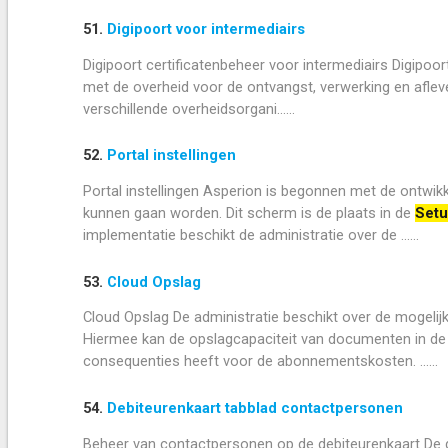
51.
Digipoort voor intermediairs
Digipoort certificatenbeheer voor intermediairs Digipoort 
met de overheid voor de ontvangst, verwerking en aflev
verschillende overheidsorgani......
52.
Portal instellingen
Portal instellingen Asperion is begonnen met de ontwikke
kunnen gaan worden. Dit scherm is de plaats in de
Setu
implementatie beschikt de administratie over de ......
53.
Cloud Opslag
Cloud Opslag De administratie beschikt over de mogelij
Hiermee kan de opslagcapaciteit van documenten in de a
consequenties heeft voor de abonnementskosten. ......
54.
Debiteurenkaart tabblad contactpersonen
Beheer van contactpersonen op de debiteurenkaart De d