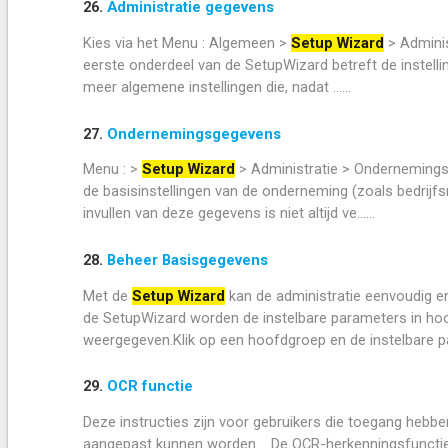
26.
Administratie gegevens
Kies via het Menu : Algemeen >
Setup Wizard
> Adminis
eerste onderdeel van de SetupWizard betreft de instelli
meer algemene instellingen die, nadat ......
27.
Ondernemingsgegevens
Menu : >
Setup Wizard
> Administratie > Onderneming
de basisinstellingen van de onderneming (zoals bedri
invullen van deze gegevens is niet altijd ve......
28.
Beheer Basisgegevens
Met de
Setup Wizard
kan de administratie eenvoudig e
de SetupWizard worden de instelbare parameters in ho
weergegeven.Klik op een hoofdgroep en de instelbare par
29.
OCR functie
Deze instructies zijn voor gebruikers die toegang hebbe
aangepast kunnen worden. De OCR-herkenningsfunctie in