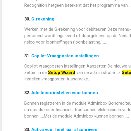
Recognition hetgeen betekent dat het programma van....
30.
G-rekening
Werken met de G-rekening voor debiteuren Deze menu-opt
personeel wordt ingeleend of doorgeleend op de Nederlan
risico voor loonheffingen (loonbelasting, ......
31.
Copilot Vraagposten instellingen
Copilot vraagposten instellingen Aanzetten De nieuwe vr
zetten in de
Setup Wizard
van de administratie: >
Setu
Instellen vraagposten tussenreke......
32.
AdmInbox instellen voor bonnen
Bonnen registreren in de module AdmInbox Boncrediteu
nu steeds meer financiële transacties elektronisch verl
bonnen......Met de module AdmInbox kunnen bonnen......
33.
Activa voor heel jaar afschrijven