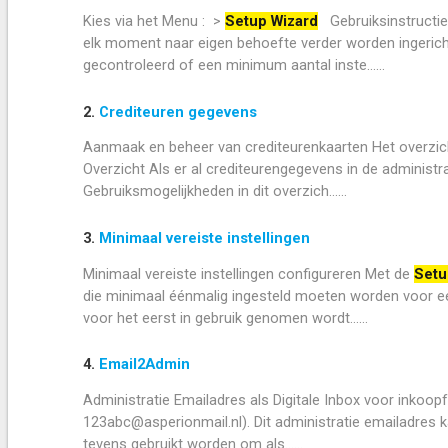
Kies via het Menu : >
Setup Wizard
Gebruiksinstructi
elk moment naar eigen behoefte verder worden ingeric
gecontroleerd of een minimum aantal inste......
2.
Crediteuren gegevens
Aanmaak en beheer van crediteurenkaarten Het overzicht 
Overzicht Als er al crediteurengegevens in de administra
Gebruiksmogelijkheden in dit overzich......
3.
Minimaal vereiste instellingen
Minimaal vereiste instellingen configureren Met de
Setu
die minimaal éénmalig ingesteld moeten worden voor ee
voor het eerst in gebruik genomen wordt......
4.
Email2Admin
Administratie Emailadres als Digitale Inbox voor inkoopf
123abc@asperionmail.nl). Dit administratie emailadres 
tevens gebruikt worden om als......