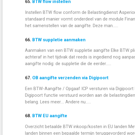
65.
BTW flow instellen
Instellen BTW flow conform de Belastingdienst Asperio
standaard manier vormt onderdeel van de module Financi
het samenstellen van de aangifte. Deze man......
66.
BTW suppletie aanmaken
Aanmaken van een BTW suppletie aangifte Elke BTW plic
achteraf in het tijdvak dat reeds is ingediend nog aan
aangifte nodig: de suppletie die de eerder......
67.
OB aangifte verzenden via Digipoort
Een BTW-Aangifte / Opgaaf ICP versturen via Digipoort 
Digipoort functie verstuurd worden aan de belastingdiens
belang. Lees meer.... Andere nu......
68.
BTW EU aangifte
Overzicht betaalde BTW inkoop/kosten in EU landen Met
landen binnen een bepaalde termijn teruggevorderd word