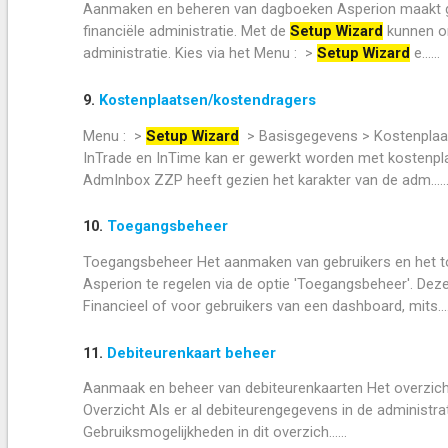
Aanmaken en beheren van dagboeken Asperion maakt gebr
financiële administratie. Met de
Setup Wizard
kunnen on
administratie. Kies via het Menu : >
Setup Wizard
e......
9.
Kostenplaatsen/kostendragers
Menu : >
Setup Wizard
> Basisgegevens > Kostenplaat
InTrade en InTime kan er gewerkt worden met kostenpl
AdmInbox ZZP heeft gezien het karakter van de adm.....
10.
Toegangsbeheer
Toegangsbeheer Het aanmaken van gebruikers en het to
Asperion te regelen via de optie 'Toegangsbeheer'. Dez
Financieel of voor gebruikers van een dashboard, mits....
11.
Debiteurenkaart beheer
Aanmaak en beheer van debiteurenkaarten Het overzicht 
Overzicht Als er al debiteurengegevens in de administrat
Gebruiksmogelijkheden in dit overzich......