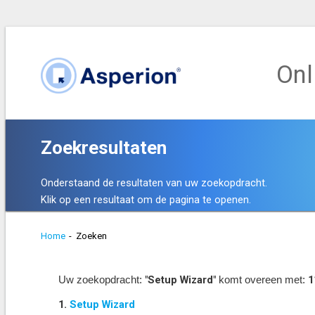
Onl
Zoekresultaten
Onderstaand de resultaten van uw zoekopdracht.
Klik op een resultaat om de pagina te openen.
Home
-
Zoeken
"Setup Wizard"
1
Uw zoekopdracht:
komt overeen met:
1.
Setup Wizard