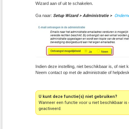
Wizard aan of uit te schakelen.
Setup Wizard > Administratie >
Onderne
Ga naar:
Indien deze instelling, niet beschikbaar is, of ni
Neem contact op met de administratie of helpdesk
U kunt deze functie(s) niet gebruiken?
Wanneer een functie voor u niet beschikbaar is 
geactiveerd.