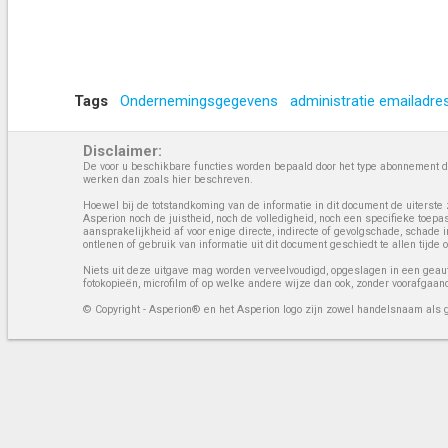
Tags
Ondernemingsgegevens
administratie emailadre
Disclaimer:
De voor u beschikbare functies worden bepaald door het type abonnement da
werken dan zoals hier beschreven.
Hoewel bij de totstandkoming van de informatie in dit document de uiterste 
Asperion noch de juistheid, noch de volledigheid, noch een specifieke toep
aansprakelijkheid af voor enige directe, indirecte of gevolgschade, schade 
ontlenen of gebruik van informatie uit dit document geschiedt te allen tijd
Niets uit deze uitgave mag worden verveelvoudigd, opgeslagen in een geaut
fotokopieën, microfilm of op welke andere wijze dan ook, zonder voorafgaan
© Copyright - Asperion® en het Asperion logo zijn zowel handelsnaam als