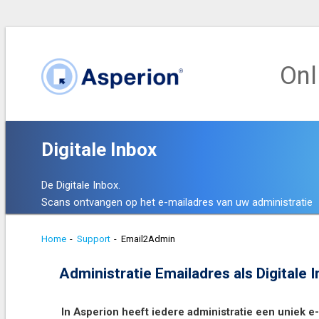
Onl
Digitale Inbox
De Digitale Inbox.
Scans ontvangen op het e-mailadres van uw administratie
Home
-
Support
-
Email2Admin
Administratie Emailadres als Digitale
I
n Asperion heeft iedere administratie een uniek e-