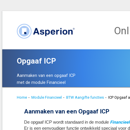
Onl
Opgaaf ICP
Aanmaken van een opgaaf ICP
met de module Financieel
Home
-
Module Financieel
-
BTW Aangifte functies
-
ICP Opgaaf 
Aanmaken van een Opgaaf ICP
Financieel
De opgaaf ICP wordt standaard in de module
Er is een eenvoudiger functie ontwikkeld speciaal voor 