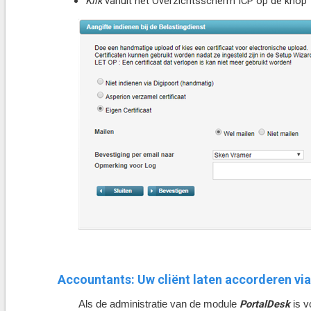
Klik
vanuit het Overzichtsscherm ICP op de knop
Accountants: Uw cliënt laten accorderen vi
PortalDesk
Als de administratie van de module
is 