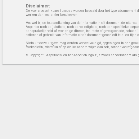
Disclaimer:
De voor u beschikbare functies worden bepaald door het type abonnement da
werken dan zoals hier beschreven.
Hoewel bij de totstandkoming van de informatie in dit document de uiterste 
Asperion noch de juistheid, noch de volledigheid, noch een specifieke toep
aansprakelijkheid af voor enige directe, indirecte of gevolgschade, schade 
ontlenen of gebruik van informatie uit dit document geschiedt te allen tijd
Niets uit deze uitgave mag worden verveelvoudigd, opgeslagen in een geaut
fotokopieën, microfilm of op welke andere wijze dan ook, zonder voorafgaan
© Copyright - Asperion® en het Asperion logo zijn zowel handelsnaam als