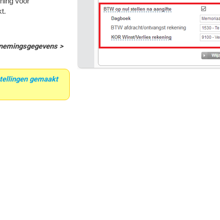
ning voor
t.
rnemingsgegevens >
stellingen gemaakt