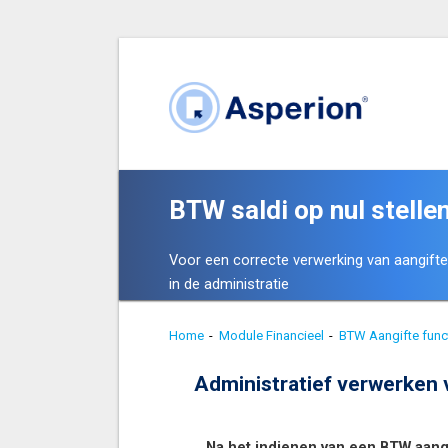
BTW saldi op nul stelle
Voor een correcte verwerking van aangift
in de administratie
Home
-
Module Financieel
-
BTW Aangifte func
Administratief verwerken 
Na het indienen van een BTW aangi