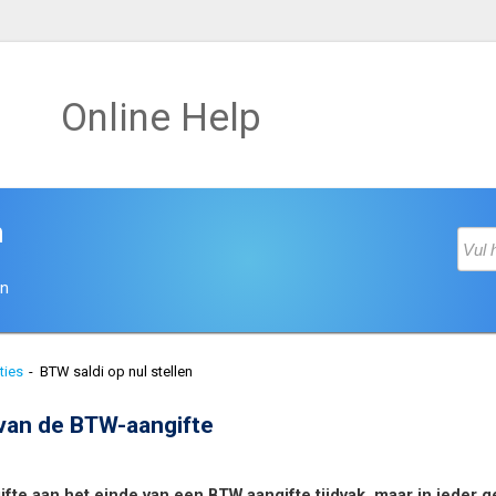
Online Help
n
en
ties
-
BTW saldi op nul stellen
van de BTW-aangifte
fte aan het einde van een BTW aangifte tijdvak, maar in ieder g