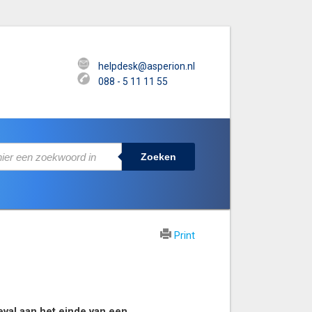
helpdesk@asperion.nl
088 - 5 11 11 55
Zoeken
Print
eval aan het einde van een