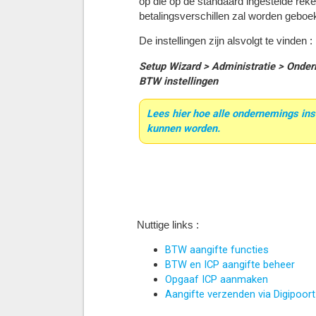
op die op de standaard ingestelde reke
betalingsverschillen zal worden geboek
De instellingen zijn alsvolgt te vinden :
Setup Wizard > Administratie > Onde
BTW instellingen
Lees hier hoe alle ondernemings in
kunnen worden.
Nuttige links :
BTW aangifte functies
BTW en ICP aangifte beheer
Opgaaf ICP aanmaken
Aangifte verzenden via Digipoort