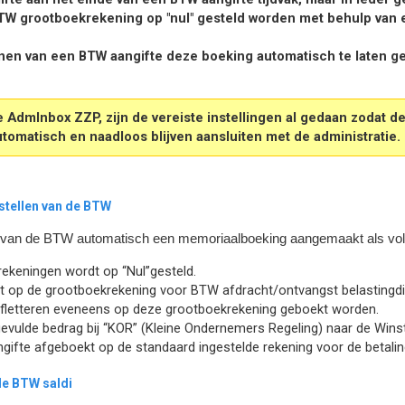
BTW grootboekrekening op "nul" gesteld worden met behulp van 
enen van een BTW aangifte deze boeking automatisch te laten ge
AdmInbox ZZP, zijn de vereiste instellingen al gedaan zodat de
tomatisch en naadloos blijven aansluiten met de administratie.
stellen van de BTW
n van de BTW automatisch een memoriaalboeking aangemaakt als volg
ekeningen wordt op “Nul”gesteld.
t op de grootboekrekening voor BTW afdracht/ontvangst belastingdi
afletteren eveneens op deze grootboekrekening geboekt worden.
evulde bedrag bij “KOR” (Kleine Ondernemers Regeling) naar de Wins
gifte afgeboekt op de standaard ingestelde rekening voor de betalin
de BTW saldi