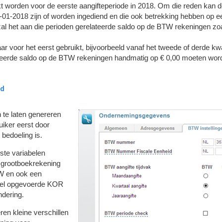
kt worden voor de eerste aangifteperiode in 2018. Om die reden kan de
-01-2018 zijn of worden ingediend en die ook betrekking hebben op een
al het aan die perioden gerelateerde saldo op de BTW rekeningen zoa
aar voor het eerst gebruikt, bijvoorbeeld vanaf het tweede of derde kwa
teerde saldo op de BTW rekeningen handmatig op € 0,00 moeten word
rd
te laten genereren
ruiker eerst door
bedoeling is.
ste variabelen
 grootboekrekening
W en ook een
ueel opgevoerde KOR
dering.
ren kleine verschillen