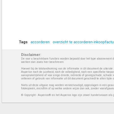
Tags
accorderen
overzicht te accorderen inkoopfactu
Disclaimer:
De voor u beschikbare functies worden bepaald door het type abonnement da
werken dan zoals hier beschreven.
Hoewel bij de totstandkoming van de informatie in dit document de uiterste 
Asperion noch de juistheid, noch de volledigheid, noch een specifieke toep
aansprakelijkheid af voor enige directe, indirecte of gevolgschade, schade 
ontlenen of gebruik van informatie uit dit document geschiedt te allen tijd
Niets uit deze uitgave mag worden verveelvoudigd, opgeslagen in een geaut
fotokopieën, microfilm of op welke andere wijze dan ook, zonder voorafgaan
© Copyright - Asperion® en het Asperion logo zijn zowel handelsnaam als