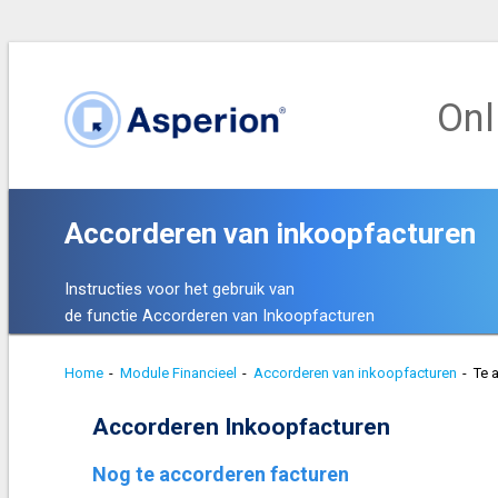
Onl
Accorderen van inkoopfacturen
Instructies voor het gebruik van
de functie Accorderen van Inkoopfacturen
Home
-
Module Financieel
-
Accorderen van inkoopfacturen
-
Te 
Accorderen Inkoopfacturen
Nog te accorderen facturen