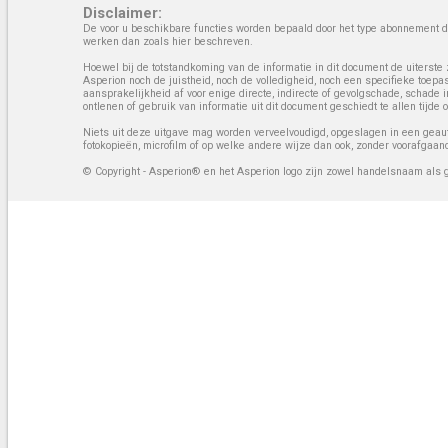
Disclaimer:
De voor u beschikbare functies worden bepaald door het type abonnement da
werken dan zoals hier beschreven.
Hoewel bij de totstandkoming van de informatie in dit document de uiterste 
Asperion noch de juistheid, noch de volledigheid, noch een specifieke toep
aansprakelijkheid af voor enige directe, indirecte of gevolgschade, schade 
ontlenen of gebruik van informatie uit dit document geschiedt te allen tijd
Niets uit deze uitgave mag worden verveelvoudigd, opgeslagen in een geaut
fotokopieën, microfilm of op welke andere wijze dan ook, zonder voorafgaan
© Copyright - Asperion® en het Asperion logo zijn zowel handelsnaam als