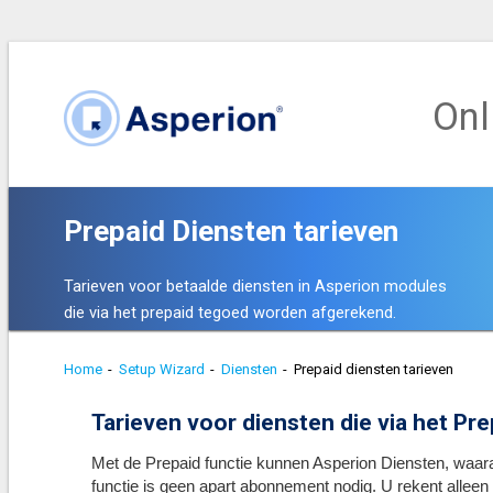
Onl
Prepaid Diensten tarieven
Tarieven voor betaalde diensten in Asperion modules
die via het prepaid tegoed worden afgerekend.
Home
-
Setup Wizard
-
Diensten
-
Prepaid diensten tarieven
Tarieven voor diensten die via het P
Met de Prepaid functie kunnen Asperion Diensten, waar
functie is geen apart abonnement nodig. U rekent alleen