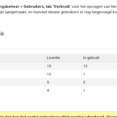
gsbeheer > Gebruikers, tab 'Verbruik'
voor het opvragen van het 
l zijn aangemaakt, en hoeveel nieuwe gebruikers er nog toegevoegd k
jn dan kan het aantal gebruikers altijd worden uitgebreid. Hierv