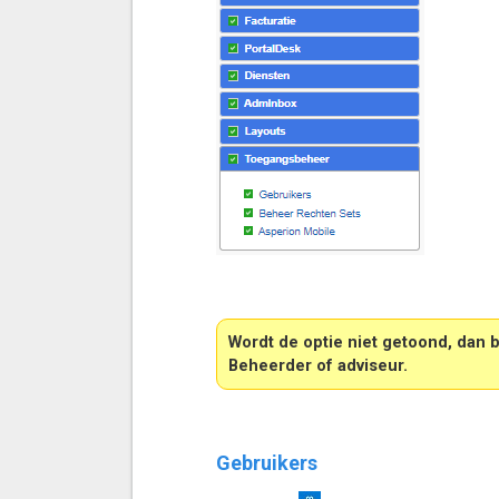
Wordt de optie niet getoond, dan 
Beheerder of adviseur.
Gebruikers