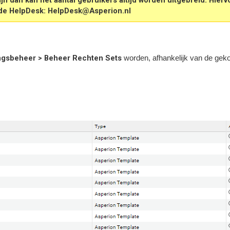
de HelpDesk: HelpDesk@Asperion.nl
ngsbeheer > Beheer Rechten Sets
worden, afhankelijk van de geko