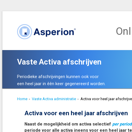
Onl
Vaste Activa afschrijven
Periodieke afschrijvingen kunnen ook voor
een heel jaar in êên keer gegenereerd worden.
Home
-
Vaste Activa administratie
-
Activa voor heel jaar afschrijv
Activa voor een heel jaar afschrijven
Naast de mogelijkheid om activa selectief
per period
periode voor alle activa ineens voor een heel jaar 