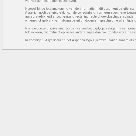
werken dan zoals hier beschreven.
Hoewel bij de totstandkoming van de informatie in dit document de uiterste 
Asperion noch de juistheid, noch de volledigheid, noch een specifieke toep
aansprakelijkheid af voor enige directe, indirecte of gevolgschade, schade 
ontlenen of gebruik van informatie uit dit document geschiedt te allen tijd
Niets uit deze uitgave mag worden verveelvoudigd, opgeslagen in een geaut
fotokopieën, microfilm of op welke andere wijze dan ook, zonder voorafgaan
© Copyright - Asperion® en het Asperion logo zijn zowel handelsnaam als