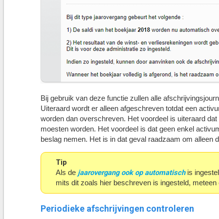
Bij gebruik van deze functie zullen alle afschrijvingsjou
Uiteraard wordt er alleen afgeschreven totdat een activ
worden dan overschreven. Het voordeel is uiteraard dat 
moesten worden. Het voordeel is dat geen enkel activum e
beslag nemen. Het is in dat geval raadzaam om alleen de
Tip
jaarovergang ook op automatisch
Als de
is ingeste
mits dit zoals hier beschreven is ingesteld, meteen
Periodieke afschrijvingen controleren