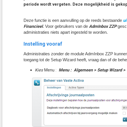
periode wordt vergeten. Deze mogelijkheid is geko
ui
Deze functie is een aanvulling op de reeds bestaande
Financieel
AdmInbox ZZP
. Voor gebruikers van de
gesch
administraties niets apart ingesteld te worden.
Instelling vooraf
Administraties zonder de module AdmInbox ZZP kunnen v
toegang tot de Setup Wizard heeft, vraag dan of de behee
Kies
Menu :
Menu :
Algemeen
>
S
etup Wizard >