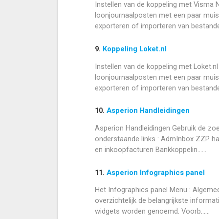
Instellen van de koppeling met Visma
loonjournaalposten met een paar muisk
exporteren of importeren van bestande..
9.
Koppeling Loket.nl
Instellen van de koppeling met Loket.n
loonjournaalposten met een paar muisk
exporteren of importeren van bestanden is
10.
Asperion Handleidingen
Asperion Handleidingen Gebruik de zoe
onderstaande links : AdmInbox ZZP han
en inkoopfacturen Bankkoppelin......
11.
Asperion Infographics panel
Het Infographics panel Menu : Algemee
overzichtelijk de belangrijkste informa
widgets worden genoemd. Voorb......