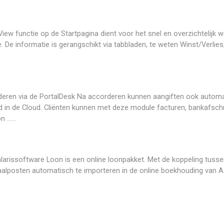
ew functie op de Startpagina dient voor het snel en overzichtelijk w
. De informatie is gerangschikt via tabbladen, te weten Winst/Verlies,
deren via de PortalDesk Na accorderen kunnen aangiften ook autom
ad in de Cloud. Cliënten kunnen met deze module facturen, bankafsch
.....
alarissoftware Loon is een online loonpakket. Met de koppeling tuss
aalposten automatisch te importeren in de online boekhouding van A