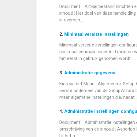
Document : Artikel bestand inrichten 
inhoud : Het doel van deze handleiding
in overeen......
2.
Minimaal vereiste instellingen
Minimaal vereiste instellingen configur
minimaal éénmalig ingesteld moeten w
het eerst in gebruik genomen wordt......
3.
Administratie gegevens
Kies via het Menu : Algemeen > Setup 
eerste onderdeel van de SetupWizard be
meer algemene instellingen die, nadat ...
4.
Administratie instellingen config
Document : Administratie instellingen c
omschrijving van de inhoud : Asperion
bij het g......