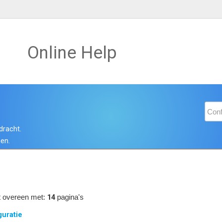
Online Help
dracht.
en.
14
 overeen met:
pagina's
guratie