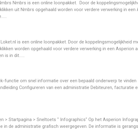
 Nmbrs Nmbrs is een online loonpakket. Door de koppelingsmogelijk
likken uit Nmbrs opgehaald worden voor verdere verwerking in een A
....
l Loket.nl is een online loonpakket. Door de koppelingsmogelijkheid 
likken worden opgehaald voor verdere verwerking in een Asperion ad
 in dit......
k-functie om snel informatie over een bepaald onderwerp te vinden 
dleiding Configureren van een administratie Debiteuren, facturatie
n > Startpagina > Sneltoets " Infographics" Op het Asperion Infogra
tie in de administratie grafisch weergegeven. De informatie is gerangs