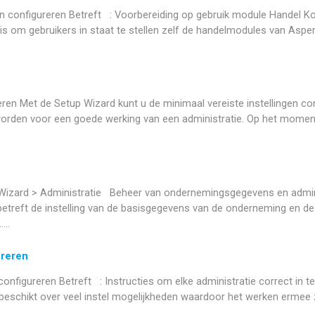
en configureren Betreft : Voorbereiding op gebruik module Handel Ko
 is om gebruikers in staat te stellen zelf de handelmodules van Aspe
eren Met de Setup Wizard kunt u de minimaal vereiste instellingen con
orden voor een goede werking van een administratie. Op het moment
Wizard > Administratie Beheer van ondernemingsgegevens en adminis
treft de instelling van de basisgegevens van de onderneming en de ad
...
ureren
onfigureren Betreft : Instructies om elke administratie correct in te
 beschikt over veel instel mogelijkheden waardoor het werken ermee 