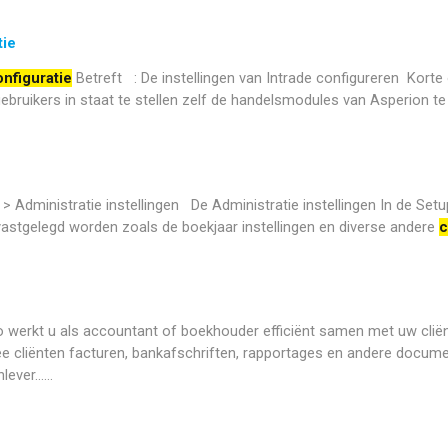
tie
nfiguratie
Betreft : De instellingen van Intrade configureren Korte
gebruikers in staat te stellen zelf de handelsmodules van Asperion te
> Administratie instellingen De Administratie instellingen In de Set
 vastgelegd worden zoals de boekjaar instellingen en diverse andere
c
werkt u als accountant of boekhouder efficiënt samen met uw cliën
ee cliënten facturen, bankafschriften, rapportages en andere docume
ver......