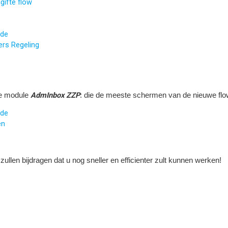
gifte flow
ode
ers Regeling
AdmInbox ZZP
de module
: die de meeste schermen van de nieuwe flo
ode
en
zullen bijdragen dat u nog sneller en efficienter zult kunnen werken!