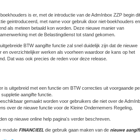
 boekhouders is er, met de introductie van de AdmInbox ZZP begin di
nctie geintroduceerd, met name voor gebruik door niet-boekhouders en
diend als meteen betaald kon worden. Deze nieuwe manier van
 samenwerking met de Belastingdienst tot stand gekomen.
itgebreide BTW aangifte functie zal snel duidelijk zijn dat de nieuwe
 en overzichtelijker werken als voorheen waardoor de kans op het
nd. Dat was ook precies de reden voor deze release.
der is uitgebreid met een functie om BTW correcties uit voorgaande 
uppletie aangifte functie.
 beschikbaar gemaakt worden voor gebruikers die niet over de AdmI
ns over de nieuwe functie voor de Kleine Ondernemers Regeling,
en op nieuwe online help pagina's verder beschreven.
FINANCIEEL
nieuwe aangift
de module
die gebruik gaan maken van de