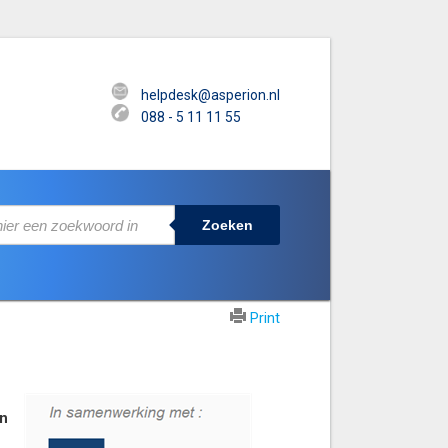
helpdesk@asperion.nl
088 - 5 11 11 55
Zoeken
Print
an