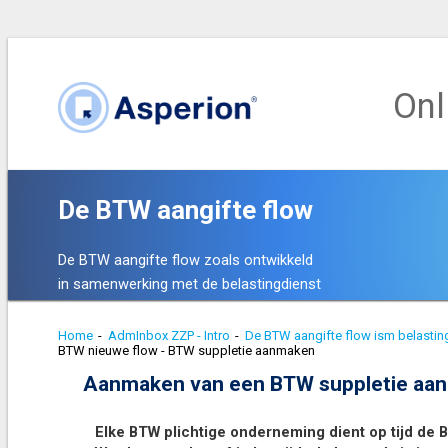
Onl
De BTW aangifte flow
De BTW aangifte flow zoals ontwikkeld
in samenwerking met de belastingdienst
Home
-
AdmInbox ZZP - Intro
-
De BTW aangifte flow ism belastin
BTW nieuwe flow - BTW suppletie aanmaken
Aanmaken van een BTW suppletie aan
Elke BTW plichtige onderneming dient op tijd de B