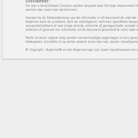
Disclaimer:
De voor u beschikbare functies worden bepaald door het type abonnement da
werken dan zoals hier beschreven.
Hoewel bij de totstandkoming van de informatie in dit document de uiterste 
Asperion noch de juistheid, noch de volledigheid, noch een specifieke toep
aansprakelijkheid af voor enige directe, indirecte of gevolgschade, schade 
ontlenen of gebruik van informatie uit dit document geschiedt te allen tijd
Niets uit deze uitgave mag worden verveelvoudigd, opgeslagen in een geaut
fotokopieën, microfilm of op welke andere wijze dan ook, zonder voorafgaan
© Copyright - Asperion® en het Asperion logo zijn zowel handelsnaam als