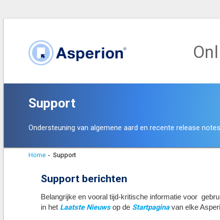
Onl
Support
Ondersteuning van algemene aard en recente release note
Home
-
Support
Support berichten
Belangrijke en vooral tijd-kritische informatie voor geb
Laatste Nieuws
Startpagina
in het
op de
van elke Asperi