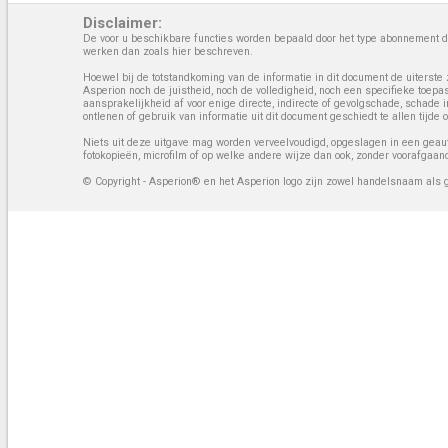
Disclaimer:
De voor u beschikbare functies worden bepaald door het type abonnement da
werken dan zoals hier beschreven.
Hoewel bij de totstandkoming van de informatie in dit document de uiterste 
Asperion noch de juistheid, noch de volledigheid, noch een specifieke toep
aansprakelijkheid af voor enige directe, indirecte of gevolgschade, schade 
ontlenen of gebruik van informatie uit dit document geschiedt te allen tijd
Niets uit deze uitgave mag worden verveelvoudigd, opgeslagen in een geaut
fotokopieën, microfilm of op welke andere wijze dan ook, zonder voorafgaan
© Copyright - Asperion® en het Asperion logo zijn zowel handelsnaam als