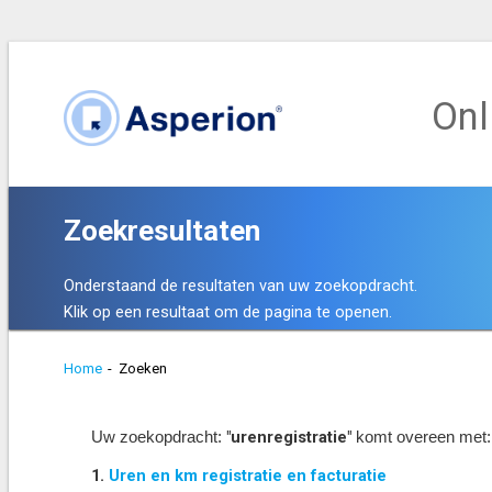
Onl
Zoekresultaten
Onderstaand de resultaten van uw zoekopdracht.
Klik op een resultaat om de pagina te openen.
Home
-
Zoeken
"urenregistratie"
Uw zoekopdracht:
komt overeen met
1.
Uren en km registratie en facturatie