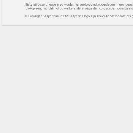
Niets uit deze uitgave mag worden verveelvoudigd, opgeslagen in een geaut
fotokopieën, microfilm of op welke andere wijze dan ook, zonder voorafgaan
© Copyright - Asperion® en het Asperion logo zijn zowel handelsnaam als