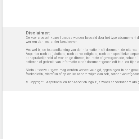
Disclaimer:
De voor u beschikbare functies worden bepaald door het type abonnement da
werken dan zoals hier beschreven.
Hoewel bij de totstandkoming van de informatie in dit document de uiterste 
Asperion noch de juistheid, noch de volledigheid, noch een specifieke toep
aansprakelijkheid af voor enige directe, indirecte of gevolgschade, schade 
ontlenen of gebruik van informatie uit dit document geschiedt te allen tijd
Niets uit deze uitgave mag worden verveelvoudigd, opgeslagen in een geaut
fotokopieën, microfilm of op welke andere wijze dan ook, zonder voorafgaan
© Copyright - Asperion® en het Asperion logo zijn zowel handelsnaam als