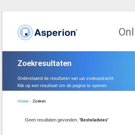
Onl
Zoekresultaten
Onderstaand de resultaten van uw zoekopdracht.
Klik op een resultaat om de pagina te openen.
Home
-
Zoeken
"Besteladvies"
Geen resultaten gevonden.