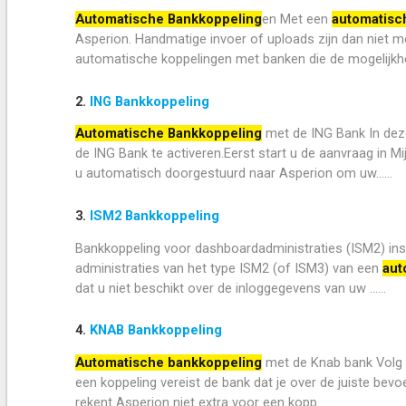
Automatische Bankkoppeling
en Met een
automatisc
Asperion. Handmatige invoer of uploads zijn dan niet me
automatische koppelingen met banken die de mogelijkhe..
2.
ING Bankkoppeling
Automatische Bankkoppeling
met de ING Bank In dez
de ING Bank te activeren.Eerst start u de aanvraag in M
u automatisch doorgestuurd naar Asperion om uw......
3.
ISM2 Bankkoppeling
Bankkoppeling voor dashboardadministraties (ISM2) ins
administraties van het type ISM2 (of ISM3) van een
aut
dat u niet beschikt over de inloggegevens van uw ......
4.
KNAB Bankkoppeling
Automatische bankkoppeling
met de Knab bank Volg 
een koppeling vereist de bank dat je over de juiste be
rekent Asperion niet extra voor een kopp......