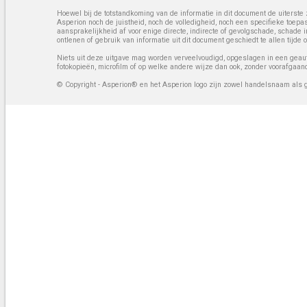
Hoewel bij de totstandkoming van de informatie in dit document de uiterste 
Asperion noch de juistheid, noch de volledigheid, noch een specifieke toep
aansprakelijkheid af voor enige directe, indirecte of gevolgschade, schade 
ontlenen of gebruik van informatie uit dit document geschiedt te allen tijd
Niets uit deze uitgave mag worden verveelvoudigd, opgeslagen in een geaut
fotokopieën, microfilm of op welke andere wijze dan ook, zonder voorafgaan
© Copyright - Asperion® en het Asperion logo zijn zowel handelsnaam als