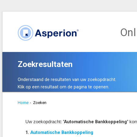
Onl
Zoekresultaten
Onderstaand de resultaten van uw zoekopdracht.
Klik op een resultaat om de pagina te openen.
Home
-
Zoeken
"Automatische Bankkoppeling"
Uw zoekopdracht:
kom
1.
Automatische Bankkoppeling