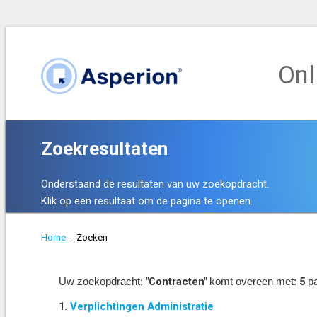
Onl
Zoekresultaten
Onderstaand de resultaten van uw zoekopdracht.
Klik op een resultaat om de pagina te openen.
Home
-
Zoeken
"Contracten"
5
Uw zoekopdracht:
komt overeen met:
pa
1.
Verplichtingen Administratie