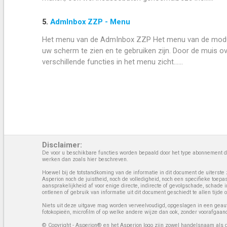
5.
AdmInbox ZZP - Menu
Het menu van de AdmInbox ZZP Het menu van de module z
uw scherm te zien en te gebruiken zijn. Door de muis o
verschillende functies in het menu zicht......
Disclaimer:
De voor u beschikbare functies worden bepaald door het type abonnement da
werken dan zoals hier beschreven.
Hoewel bij de totstandkoming van de informatie in dit document de uiterste 
Asperion noch de juistheid, noch de volledigheid, noch een specifieke toep
aansprakelijkheid af voor enige directe, indirecte of gevolgschade, schade 
ontlenen of gebruik van informatie uit dit document geschiedt te allen tijd
Niets uit deze uitgave mag worden verveelvoudigd, opgeslagen in een geaut
fotokopieën, microfilm of op welke andere wijze dan ook, zonder voorafgaan
© Copyright - Asperion® en het Asperion logo zijn zowel handelsnaam als