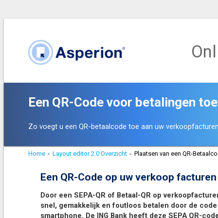
Onl
Een QR-Code voor betalingen to
Zo voegt u een QR-betaalcode toe aan uw verkoopfacturen
Home
-
Layout editor 2.0 Overzicht
-
Plaatsen van een QR-Betaalc
Een QR-Code op uw verkoop facturen
Door een SEPA-QR of Betaal-QR op verkoopfacturen
snel, gemakkelijk en foutloos betalen door de cod
smartphone.
De ING Bank heeft deze SEPA QR-code 