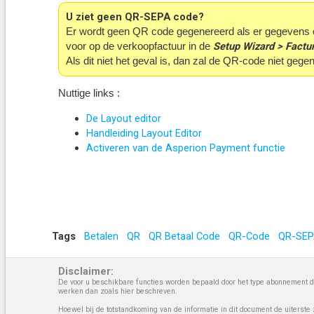
U ziet geen QR-SEPA code?
Er wordt geen QR code gegenereerd als er gegevens
Setup Wizard > Factur
voor op de verkoopfactuur in de
Als dit niet het geval is, dan zal de QR-code niet geg
Nuttige links :
De Layout editor
Handleiding Layout Editor
Activeren van de Asperion Payment functie
Tags
Betalen
QR
QR Betaal Code
QR-Code
QR-SE
Disclaimer:
De voor u beschikbare functies worden bepaald door het type abonnement da
werken dan zoals hier beschreven.
Hoewel bij de totstandkoming van de informatie in dit document de uiterste 