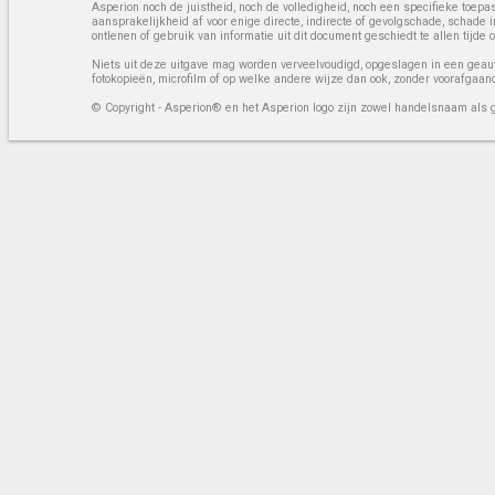
Asperion noch de juistheid, noch de volledigheid, noch een specifieke toep
aansprakelijkheid af voor enige directe, indirecte of gevolgschade, schade 
ontlenen of gebruik van informatie uit dit document geschiedt te allen tijd
Niets uit deze uitgave mag worden verveelvoudigd, opgeslagen in een geaut
fotokopieën, microfilm of op welke andere wijze dan ook, zonder voorafgaan
© Copyright - Asperion® en het Asperion logo zijn zowel handelsnaam als