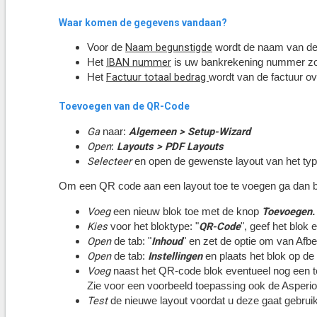
Waar komen de gegevens vandaan?
Naam begunstigde
Voor de
wordt de naam van de a
IBAN nummer
Het
is uw bankrekening nummer zoal
Factuur totaal bedrag
Het
wordt van de factuur 
Toevoegen van de QR-Code
Ga
Algemeen > Setup-Wizard
naar:
Open
Layouts > PDF Layouts
:
Selecteer
en open de gewenste layout van het ty
Om een QR code aan een layout toe te voegen ga dan bij
Voeg
Toevoegen.
een nieuw blok toe met de knop
Kies
QR-Code
voor het bloktype: "
", geef het blok
Open
Inhoud
de tab: "
" en zet de optie om van Afbe
Open
Instellingen
de tab:
en plaats het blok op de 
Voeg
naast het QR-code blok eventueel nog een t
Zie voor een voorbeeld toepassing ook de Asperio
Test
de nieuwe layout voordat u deze gaat gebrui