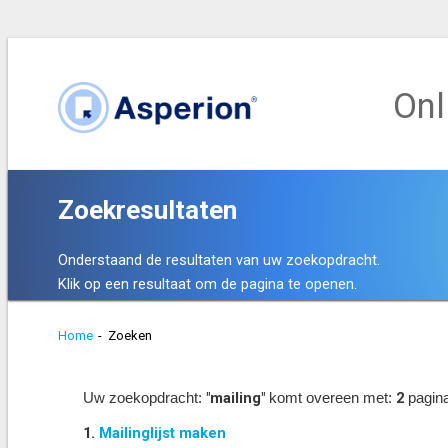
Onl
Zoekresultaten
Onderstaand de resultaten van uw zoekopdracht.
Klik op een resultaat om de pagina te openen.
Home
-
Zoeken
"mailing"
2
Uw zoekopdracht:
komt overeen met:
pagina
1.
Mailinglijst maken