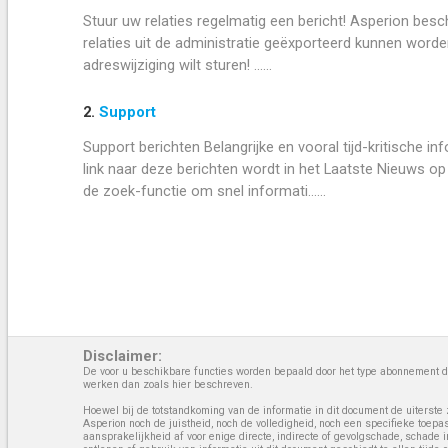
Stuur uw relaties regelmatig een bericht! Asperion be
relaties uit de administratie geëxporteerd kunnen worden.
adreswijziging wilt sturen! ......
2.
Support
Support berichten Belangrijke en vooral tijd-kritische 
link naar deze berichten wordt in het Laatste Nieuws op
de zoek-functie om snel informati......
Disclaimer:
De voor u beschikbare functies worden bepaald door het type abonnement da
werken dan zoals hier beschreven.
Hoewel bij de totstandkoming van de informatie in dit document de uiterste 
Asperion noch de juistheid, noch de volledigheid, noch een specifieke toep
aansprakelijkheid af voor enige directe, indirecte of gevolgschade, schade 