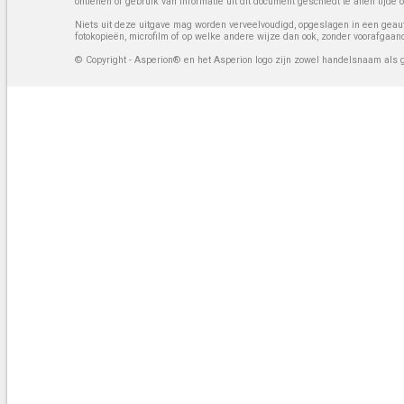
ontlenen of gebruik van informatie uit dit document geschiedt te allen tijd
Niets uit deze uitgave mag worden verveelvoudigd, opgeslagen in een geaut
fotokopieën, microfilm of op welke andere wijze dan ook, zonder voorafgaan
© Copyright - Asperion® en het Asperion logo zijn zowel handelsnaam als