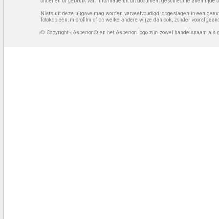
ontlenen of gebruik van informatie uit dit document geschiedt te allen tijd
Niets uit deze uitgave mag worden verveelvoudigd, opgeslagen in een geaut
fotokopieën, microfilm of op welke andere wijze dan ook, zonder voorafgaan
© Copyright - Asperion® en het Asperion logo zijn zowel handelsnaam als