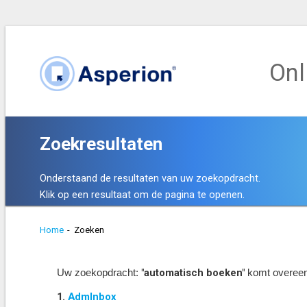
Onl
Zoekresultaten
Onderstaand de resultaten van uw zoekopdracht.
Klik op een resultaat om de pagina te openen.
Home
-
Zoeken
"automatisch boeken"
Uw zoekopdracht:
komt overee
1.
AdmInbox