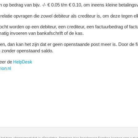
p bedrag van bijv. -/- € 0.05 t/m € 0.10, om ineens kleine betalingsv
elatie opvragen die zowel debiteur als crediteur is, om deze tegen e
ht worden op een debiteur, een crediteur, een factuurbedrag of fa
matig invoeren van bankafschrift of de kas.
n, dan kan het zijn dat er geen openstaande post meer is. Door de fil
n zonder openstaand saldo.
HelpDesk
teer de
on.nl