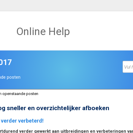
Online Help
2017
ande posten
en openstaande posten
 sneller en overzichtelijker afboeken
 verder verbeterd!
ortdurend verder gewerkt aan uitbreidingen en verbeteringen v