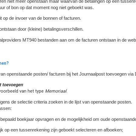
ren niet meer openstaan maar waarvan de betalingen op een tussenreke
uur of bon op dat moment nog niet geboekt was.
t op de invoer van de bonnen of facturen.
tstaan door (kleine) betalingsverschillen.
aalproviders MT940 bestanden aan om de facturen ontstaan in de web
omen?
 van openstaande posten/ facturen bij het Journaalpost toevoegen via
t toevoegen
jvoorbeeld van het type
Memoriaal
.
olgens de selectie criteria zoeken in de lijst van openstaande posten.
assen:
bepaald boekjaar opvragen en de mogelijkheid om oude openstaande 
ijk op een tussenrekening zijn geboekt selecteren en afboeken;