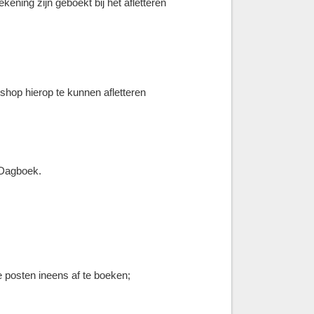
ning zijn geboekt bij het afletteren
shop hierop te kunnen afletteren
 Dagboek.
posten ineens af te boeken;