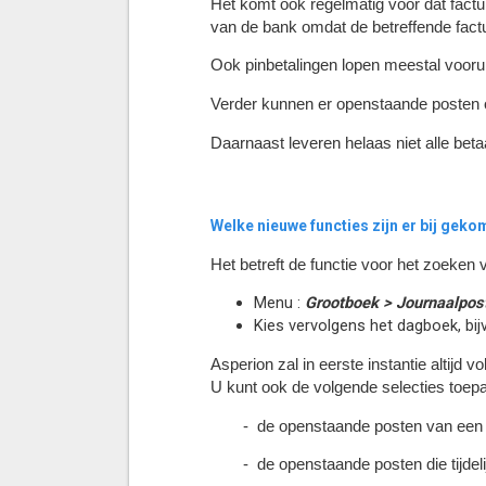
Het komt ook regelmatig voor dat factu
van de bank omdat de betreffende fact
Ook pinbetalingen lopen meestal voorui
Verder kunnen er openstaande posten on
Daarnaast leveren helaas niet alle bet
Welke nieuwe functies zijn er bij gek
Het betreft de functie voor het zoeken
Menu :
Grootboek > Journaalpos
Kies vervolgens het dagboek, bi
Asperion zal in eerste instantie altijd v
U kunt ook de volgende selecties toep
- de openstaande posten van een 
- de openstaande posten die tijdel