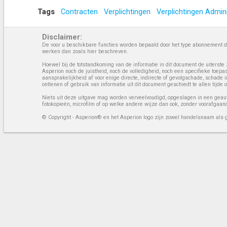
Tags
Contracten
Verplichtingen
Verplichtingen Admini
Disclaimer:
De voor u beschikbare functies worden bepaald door het type abonnement da
werken dan zoals hier beschreven.
Hoewel bij de totstandkoming van de informatie in dit document de uiterste 
Asperion noch de juistheid, noch de volledigheid, noch een specifieke toep
aansprakelijkheid af voor enige directe, indirecte of gevolgschade, schade 
ontlenen of gebruik van informatie uit dit document geschiedt te allen tijd
Niets uit deze uitgave mag worden verveelvoudigd, opgeslagen in een geaut
fotokopieën, microfilm of op welke andere wijze dan ook, zonder voorafgaan
© Copyright - Asperion® en het Asperion logo zijn zowel handelsnaam als