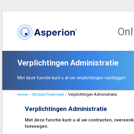
Onl
Verplichtingen Administratie
Met deze functie kunt u al uw verplichtingen vastleggen.
Home
-
Module Financieel
-
Verplichtingen Administratie
Verplichtingen Administratie
Met deze functie kunt u al uw contracten, overee
toevoegen.