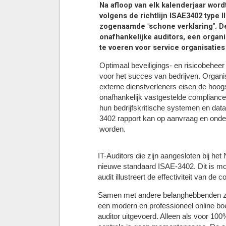
Na afloop van elk kalenderjaar wor
volgens de richtlijn ISAE3402 type II
zogenaamde "schone verklaring". De
onafhankelijke auditors, een organis
te voeren voor service organisaties
Optimaal beveiligings- en risicobeheer 
voor het succes van bedrijven. Organi
externe dienstverleners eisen de hoogs
onafhankelijk vastgestelde compliance.
hun bedrijfskritische systemen en data
3402 rapport kan op aanvraag en onde
worden.
IT-Auditors die zijn aangesloten bij h
nieuwe standaard ISAE-3402. Dit is mo
audit illustreert de effectiviteit van 
Samen met andere belanghebbenden zoa
een modern en professioneel online bo
auditor uitgevoerd. Alleen als voor 1