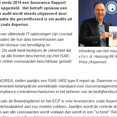
dt sinds 2014 een Assurance Rapport
opgesteld. Het betreft opnieuw een
 audit wordt steeds uitgevoerd door
atie die gecertificeerd is om audits uit
 zoals Asperion.
van uitbestede IT-oplossingen zijn cruciaal
saties die hun data toevertrouwen aan
te niveaus van beveiliging en
 De audit biedt bedrijven de zekerheid dat
Uitreiking van het nie
 op alle fronten beschermd zijn.Het ISAE-
v.l.n.r. A. Hassing RE 
r strikte voorwaarden beschikbaar gesteld
Vries (Asperion)
et NOREA, stellen jaarlijks een ISAE-3402 type-II report op. Daarmee 
menteel belangrijkste wereldwijde standaard voor risicomanagement 
de compliance-controlemechanismen in het beheren van de bedrijfskritis
ls de Belastingdienst en het ECP is voor leveranciers zoals Asper
ekhoudpakket aan zou moeten voldoen. Jaarlijks wordt de controle do
00% aan alle voorwaarden wordt voldaan dan wordt er een "schone" IS