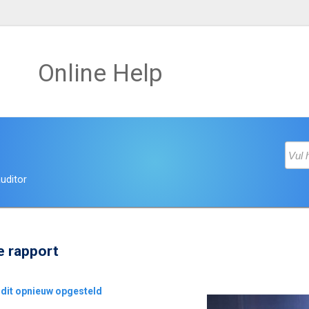
Online Help
uditor
e rapport
audit opnieuw opgesteld