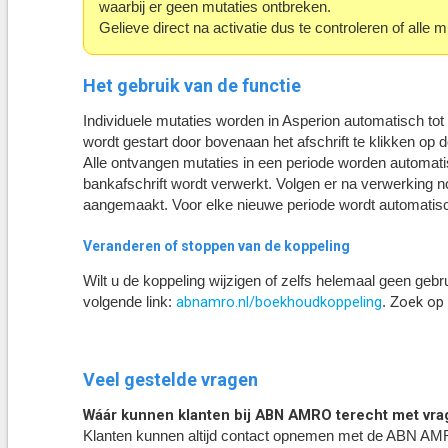
waarbij er geen mutaties ontbreken.
Gelieve direct na activatie dus te controleren of all
Het gebruik van de functie
Individuele mutaties worden in Asperion automatisch to
wordt gestart door bovenaan het afschrift te klikken o
Alle ontvangen mutaties in een periode worden automatisc
bankafschrift wordt verwerkt. Volgen er na verwerking 
aangemaakt. Voor elke nieuwe periode wordt automatis
Veranderen of stoppen van de koppeling
Wilt u de koppeling wijzigen of zelfs helemaal geen g
abnamro.nl/boekhoudkoppeling
oek op 
volgende link:
. Z
Veel gestelde vragen
Wáár kunnen klanten bij ABN AMRO terecht met vr
Klanten kunnen altijd contact opnemen met de ABN AMRO