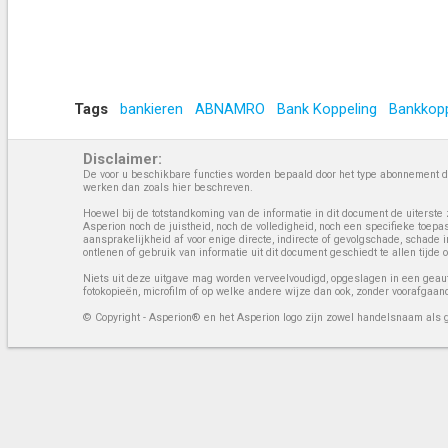
Tags
bankieren
ABNAMRO
Bank Koppeling
Bankkopp
Disclaimer:
De voor u beschikbare functies worden bepaald door het type abonnement da
werken dan zoals hier beschreven.
Hoewel bij de totstandkoming van de informatie in dit document de uiterste 
Asperion noch de juistheid, noch de volledigheid, noch een specifieke toep
aansprakelijkheid af voor enige directe, indirecte of gevolgschade, schade 
ontlenen of gebruik van informatie uit dit document geschiedt te allen tijd
Niets uit deze uitgave mag worden verveelvoudigd, opgeslagen in een geaut
fotokopieën, microfilm of op welke andere wijze dan ook, zonder voorafgaan
© Copyright - Asperion® en het Asperion logo zijn zowel handelsnaam als