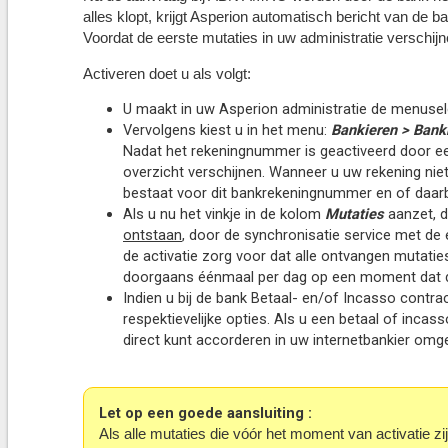
alles klopt, krijgt Asperion automatisch bericht van de
Voordat de eerste mutaties in uw administratie verschij
Activeren doet u als volgt:
U maakt in uw Asperion administratie de menusel
Vervolgens kiest u in het menu:
Bankieren > Bank
Nadat het rekeningnummer is geactiveerd door een
overzicht verschijnen. Wanneer u uw rekening nie
bestaat voor dit bankrekeningnummer en of daarb
Als u nu het vinkje in de kolom
Mutaties
aanzet, d
ontstaan
, door de synchronisatie service met de
de activatie zorg voor dat alle ontvangen mutati
doorgaans éénmaal per dag op een moment dat d
Indien u bij de bank Betaal- en/of Incasso contrac
respektievelijke opties. Als u een betaal of inc
direct kunt accorderen in uw internetbankier omge
Let op een goede aansluiting :
Als alle mutaties die vóór het moment van activatie zi