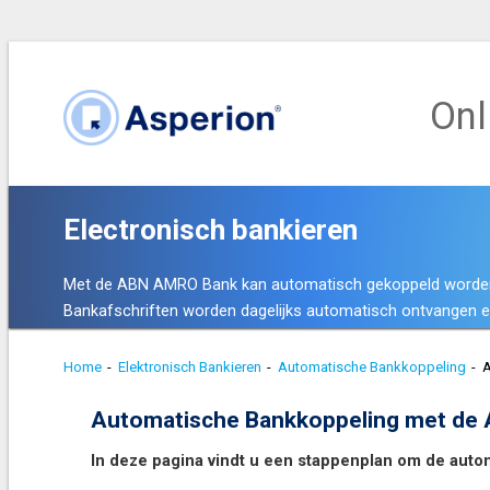
Onl
Electronisch bankieren
Met de ABN AMRO Bank kan automatisch gekoppeld worde
Bankafschriften worden dagelijks automatisch ontvangen e
Home
-
Elektronisch Bankieren
-
Automatische Bankkoppeling
-
Automatische Bankkoppeling met de
In deze pagina vindt u een stappenplan om de aut