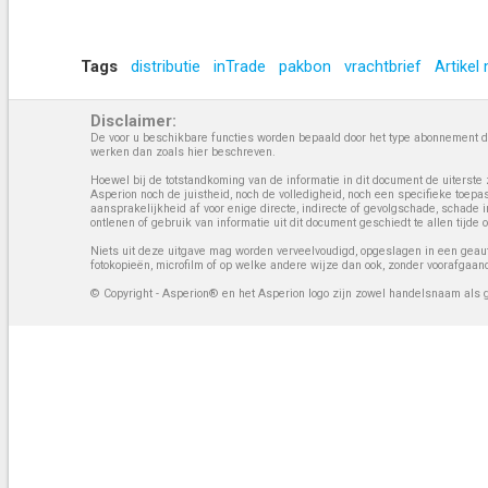
Tags
distributie
inTrade
pakbon
vrachtbrief
Artikel
Disclaimer:
De voor u beschikbare functies worden bepaald door het type abonnement da
werken dan zoals hier beschreven.
Hoewel bij de totstandkoming van de informatie in dit document de uiterste 
Asperion noch de juistheid, noch de volledigheid, noch een specifieke toep
aansprakelijkheid af voor enige directe, indirecte of gevolgschade, schade 
ontlenen of gebruik van informatie uit dit document geschiedt te allen tijd
Niets uit deze uitgave mag worden verveelvoudigd, opgeslagen in een geaut
fotokopieën, microfilm of op welke andere wijze dan ook, zonder voorafgaan
© Copyright - Asperion® en het Asperion logo zijn zowel handelsnaam als