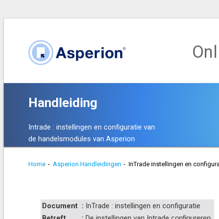
Onl
Handleiding
Intrade : instellingen en configuratie van
de handelsmodules van Asperion
Home
-
Asperion Handleidingen
-
InTrade instellingen en configura
Document
:
InTrade : instellingen en configuratie
Betreft
:
De instellingen van Intrade
configureren