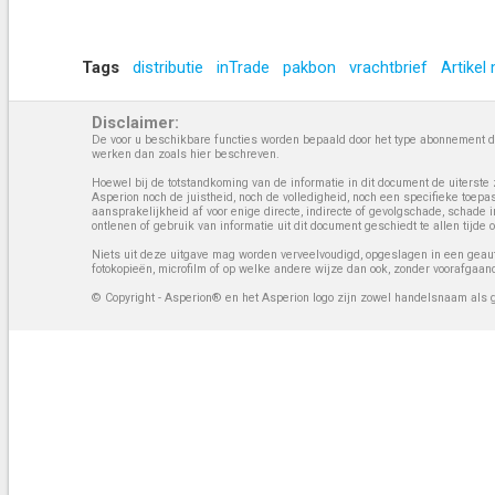
Tags
distributie
inTrade
pakbon
vrachtbrief
Artikel
Disclaimer:
De voor u beschikbare functies worden bepaald door het type abonnement da
werken dan zoals hier beschreven.
Hoewel bij de totstandkoming van de informatie in dit document de uiterste 
Asperion noch de juistheid, noch de volledigheid, noch een specifieke toep
aansprakelijkheid af voor enige directe, indirecte of gevolgschade, schade 
ontlenen of gebruik van informatie uit dit document geschiedt te allen tijd
Niets uit deze uitgave mag worden verveelvoudigd, opgeslagen in een geaut
fotokopieën, microfilm of op welke andere wijze dan ook, zonder voorafgaan
© Copyright - Asperion® en het Asperion logo zijn zowel handelsnaam als