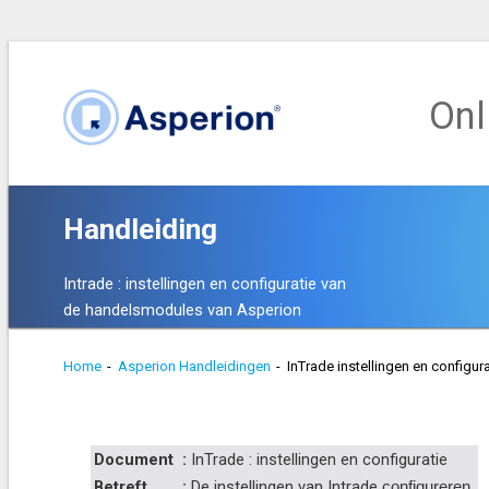
Onl
Handleiding
Intrade : instellingen en configuratie van
de handelsmodules van Asperion
Home
-
Asperion Handleidingen
-
InTrade instellingen en configura
Document
:
InTrade : instellingen en configuratie
Betreft
:
De instellingen van Intrade
configureren