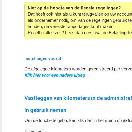
Niet op de hoogte van de fiscale regelingen?
Dat hoeft ook niet als u kunt terugvallen op uw accou
als ondernemer nodig om van de regelingen gebruik te
houden, de vereiste rapportages kunt maken.
Regelt u alles zelf? Lees dan eerst wat de Belastingdie
Instellingen vooraf
De afgelegde kilometers worden geregistreerd per verv
Klik hier voor een nadere uitleg
.
Vastleggen van kilometers in de administra
In gebruik nemen
Extra
Om de functie te gebruiken klik dan in het menu op