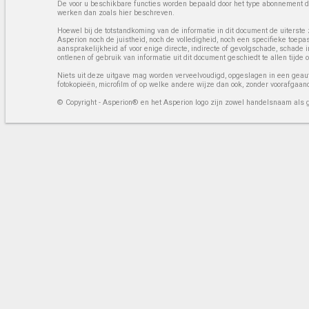
De voor u beschikbare functies worden bepaald door het type abonnement da
werken dan zoals hier beschreven.
Hoewel bij de totstandkoming van de informatie in dit document de uiterste 
Asperion noch de juistheid, noch de volledigheid, noch een specifieke toep
aansprakelijkheid af voor enige directe, indirecte of gevolgschade, schade 
ontlenen of gebruik van informatie uit dit document geschiedt te allen tijd
Niets uit deze uitgave mag worden verveelvoudigd, opgeslagen in een geaut
fotokopieën, microfilm of op welke andere wijze dan ook, zonder voorafgaan
© Copyright - Asperion® en het Asperion logo zijn zowel handelsnaam als