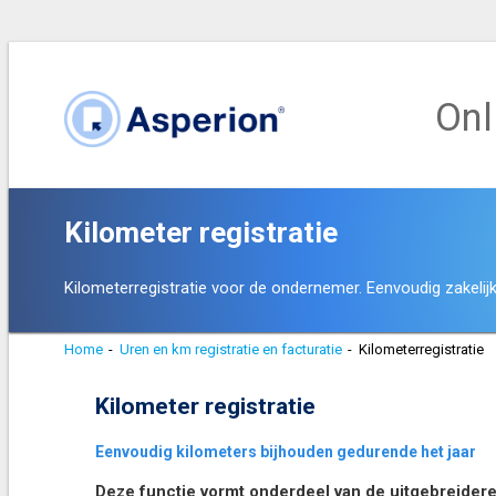
Onl
Kilometer registratie
Kilometerregistratie voor de ondernemer. Eenvoudig zakelijk
Home
-
Uren en km registratie en facturatie
-
Kilometerregistratie
Kilometer registratie
Eenvoudig kilometers bijhouden gedurende het jaar
Deze functie vormt onderdeel van de uitgebreider