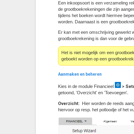
Een inkoopsoort is een verzameling rek
de grootboekrekeningen die zijn aangeme
tijdens het boeken wordt hiermee beperk
worden. Daarnaast is een grootboekreken
Er kan met een omschrijving gewerkt w
grootboekrekening is dan voor de gebrui
Het is niet mogelijk om een grootboek
geboekt worden op een grootboekreken
Aanmaken en beheren
> Set
Kies in de module Financieel
getoond, 'Overzicht' en 'Toevoegen'.
Overzicht:
Hier worden de reeds aange
hiervoor op resp. het potloodje of het vu