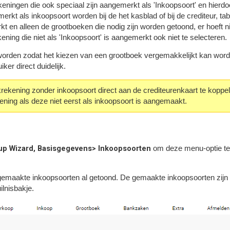
eningen die ook speciaal zijn aangemerkt als 'Inkoopsoort' en hierdo
rkt als inkoopsoort worden bij de het kasblad of bij de crediteur, tab
t en alleen de grootboeken die nodig zijn worden getoond, er hoeft niet
ing die niet als 'Inkoopsoort' is aangemerkt ook niet te selecteren.
orden zodat het kiezen van een grootboek vergemakkelijkt kan word
ker direct duidelijk.
rekening zonder inkoopsoort direct aan de crediteurenkaart te koppel
ing als deze niet eerst als inkoopsoort is aangemaakt.
up Wizard, Basisgegevens> Inkoopsoorten
om deze menu-optie te
maakte inkoopsoorten al getoond. De gemaakte inkoopsoorten zijn te
ilnisbakje.