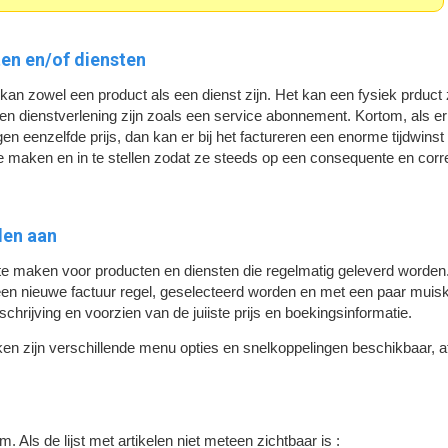
ten en/of diensten
 kan zowel een product als een dienst zijn. Het kan een fysiek prduct z
een dienstverlening zijn zoals een service abonnement. Kortom, als er 
gen eenzelfde prijs, dan kan er bij het factureren een enorme tijdwins
 te maken en in te stellen zodat ze steeds op een consequente en cor
len aan
te maken voor producten en diensten die regelmatig geleverd worden.
een nieuwe factuur regel, geselecteerd worden en met een paar muisk
rijving en voorzien van de juiiste prijs en boekingsinformatie.
ken zijn verschillende menu opties en snelkoppelingen beschikbaar, a
 Als de lijst met artikelen niet meteen zichtbaar is :