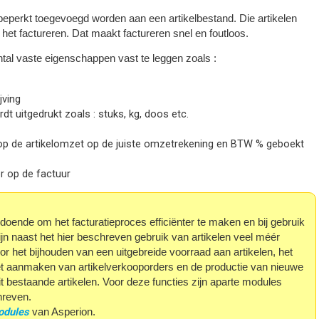
beperkt toegevoegd worden aan een artikelbestand. Die artikelen
het factureren. Dat maakt factureren snel en foutloos.
antal vaste eigenschappen vast te leggen zoals :
jving
dt uitgedrukt zoals : stuks, kg, doos etc.
oop de artikelomzet op de juiste omzetrekening en BTW % geboekt
or op de factuur
doende om het facturatieproces efficiënter te maken en bij gebruik
ijn naast het hier beschreven gebruik van artikelen veel méér
or het bijhouden van een uitgebreide voorraad aan artikelen, het
et aanmaken van artikelverkooporders en de productie van nieuwe
t bestaande artikelen. Voor deze functies zijn aparte modules
hreven.
odules
van Asperion.