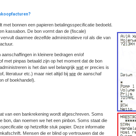
inkoopfacturen?
dt met bonnen een papieren betalingsspecificatie bedoeld.
een kassabon. De bon vormt dan de (fiscale)
vervult daarmee dezelfde administratieve rol als die van
actuur.
n aanschaffingen in kleinere bedragen en/of
of met pinpas betaald zijn op het moment dat de bon
wat
administreren is het dan wel belangrijk
er precies is
wie
 literatuur etc.) maar niet altijd bij
de aanschaf
on of boekhandel).
 dat van een bankrekening wordt afgeschreven. Soms
rte bon, dan noemen we het een pinbon. Soms staat die
pecificatie op hetzelfde stuk papier. Deze informatie
nkafschrift. Mensen die er blind op vertrouwen dat de