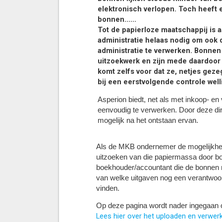
elektronisch verlopen. Toch heeft 
bonnen......
Tot de papierloze maatschappij is 
administratie helaas nodig om ook 
administratie te verwerken. Bonnen
uitzoekwerk en zijn mede daardoor o
komt zelfs voor dat ze, netjes gez
bij een eerstvolgende controle well
Asperion biedt, net als met inkoop- e
eenvoudig te verwerken. Door deze direc
mogelijk na het ontstaan ervan.
Als de MKB ondernemer de mogelijkheid 
uitzoeken van die papiermassa door boe
boekhouder/accountant die de bonnen moe
van welke uitgaven nog een verantwoord
vinden.
Op deze pagina wordt nader ingegaan o
Lees hier over het uploaden en verwer