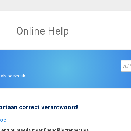
Online Help
 als boekstuk.
ortaan correct verantwoord!
doe
lang nu steeds meer financiële transacties