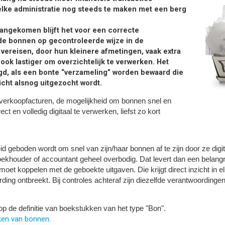
elke administratie nog steeds te maken met een berg
aangekomen blijft het voor een correcte
de bonnen op gecontroleerde wijze in de
 vereisen, door hun kleinere afmetingen, vaak extra
ok lastiger om overzichtelijk te verwerken. Het
egd, als een bonte “verzameling” worden bewaard die
icht alsnog uitgezocht wordt.
n verkoopfacturen, de mogelijkheid om bonnen snel en
t en volledig digitaal te verwerken, liefst zo kort
geboden wordt om snel van zijn/haar bonnen af te zijn door ze digita
khouder of accountant geheel overbodig. Dat levert dan een belangri
t koppelen met de geboekte uitgaven. Die krijgt direct inzicht in elk
ing ontbreekt. Bij controles achteraf zijn diezelfde verantwoordinge
p de definitie van boekstukken van het type "Bon".
ken van bonnen.