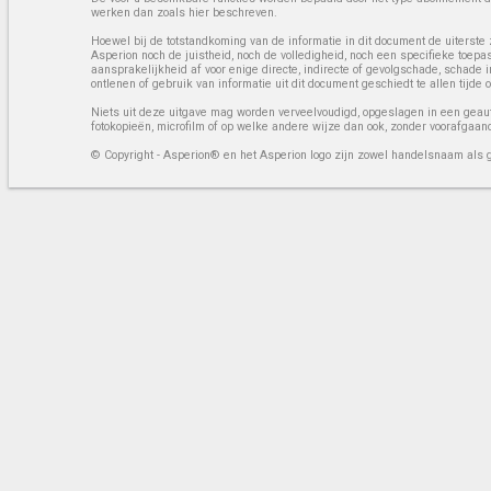
werken dan zoals hier beschreven.
Hoewel bij de totstandkoming van de informatie in dit document de uiterste 
Asperion noch de juistheid, noch de volledigheid, noch een specifieke toep
aansprakelijkheid af voor enige directe, indirecte of gevolgschade, schade 
ontlenen of gebruik van informatie uit dit document geschiedt te allen tijd
Niets uit deze uitgave mag worden verveelvoudigd, opgeslagen in een geaut
fotokopieën, microfilm of op welke andere wijze dan ook, zonder voorafgaan
© Copyright - Asperion® en het Asperion logo zijn zowel handelsnaam als