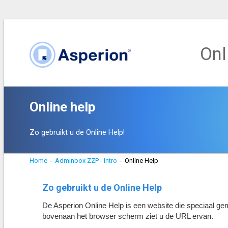
Onl
Online help
Zo gebruikt u de Online Help!
Home
-
AdmInbox ZZP - Intro
-
Online Help
Zo gebruikt u de Online Help
De Asperion Online Help is een website die speciaal gem
bovenaan het browser scherm ziet u de URL ervan.