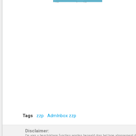
Tags
zzp
AdmInbox zzp
Disclaimer:
De voor u beschikbare functies worden bepaald door het type abonnement da