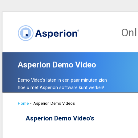
Onl
Asperion Demo Video
Demo Video's laten in een paar minuten zien
hoe u met Asperion software kunt werken!
Home
-
Asperion Demo Videos
Asperion Demo Video's