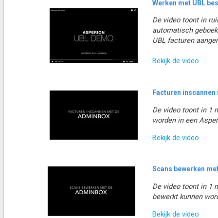
Werken met UBL be
De video toont in r
automatisch geboek
UBL facturen aange
Bekijk de video
Facturen inscannen
De video toont in 1
worden in een Asper
Bekijk de video
Scans bewerken me
De video toont
in 1 
bewerkt kunnen wor
Bekijk de video