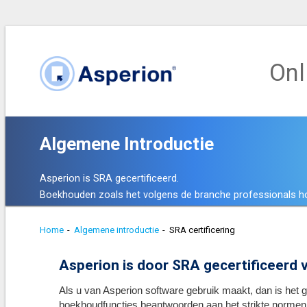
Onl
Algemene Introductie
Asperion is SRA gecertificeerd.
Boekhouden zoals het volgens de branche professionals ho
Home
-
Algemene introductie
-
SRA certificering
Asperion is door SRA gecertificeerd
Als u van Asperion software gebruik maakt, dan is het g
boekhoudfuncties beantwoorden aan het strikte norme