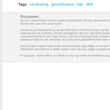
Tags
certificering
gecertificeerd
mkb
SRA
Disclaimer:
De voor u beschikbare functies worden bepaald door het type abonnement da
werken dan zoals hier beschreven.
Hoewel bij de totstandkoming van de informatie in dit document de uiterste 
Asperion noch de juistheid, noch de volledigheid, noch een specifieke toep
aansprakelijkheid af voor enige directe, indirecte of gevolgschade, schade 
ontlenen of gebruik van informatie uit dit document geschiedt te allen tijd
Niets uit deze uitgave mag worden verveelvoudigd, opgeslagen in een geaut
fotokopieën, microfilm of op welke andere wijze dan ook, zonder voorafgaan
© Copyright - Asperion® en het Asperion logo zijn zowel handelsnaam als